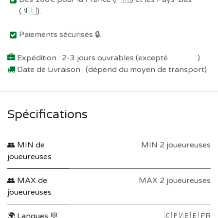
(🇳🇱).
Paiements sécurisés 🔒.
Expédition : 2-3 jours ouvrables (excepté
Préco !
)
Date de Livraison : (dépend du moyen de transport)
Spécifications
👥 MIN de
MIN 2 joueureuses
joueureuses
👥 MAX de
MAX 2 joueureuses
joueureuses
🌍 Langues 💬
🇨🇵/🇧🇪 FR