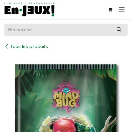
Se rendre au contenu
Tous les produits