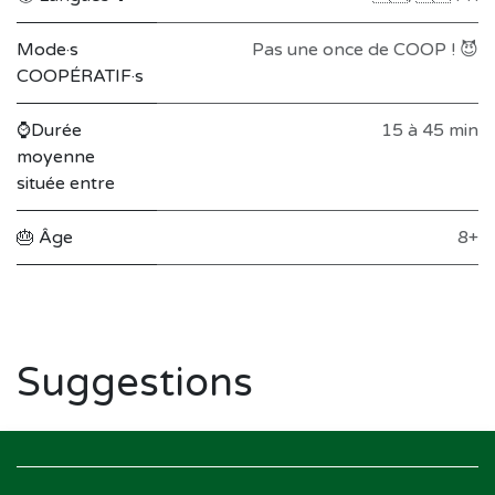
Mode·s
Pas une once de COOP ! 😈
COOPÉRATIF·s
⌚Durée
15 à 45 min
moyenne
située entre
🎂 Âge
8+
Suggestions