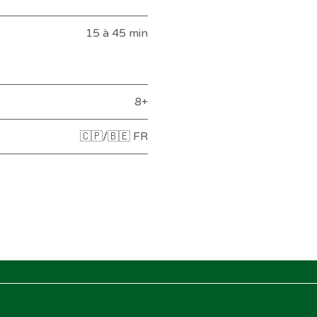
15 à 45 min
8+
🇨🇵/🇧🇪 FR