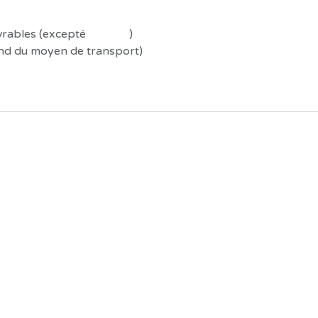
uvrables (excepté
Préco !
)
end du moyen de transport)