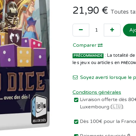
21,90
€
Toutes ta
Aj
Comparer
: La totalité 
PRÉCOMMANDE
le·s jeu·x ou article·s en
PRÉCO
Soyez averti lorsque le 
Conditions générales
Livraison offerte dès 80€
Luxembourg (🇱🇺).
Dès 100€ pour la France 