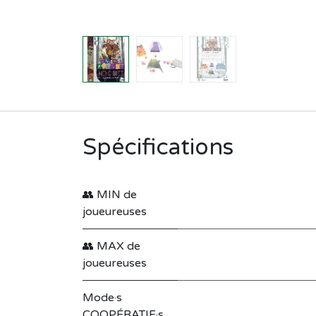
Spécifications
👥 MIN de
joueureuses
👥 MAX de
joueureuses
Mode·s
COOPÉRATIF·s