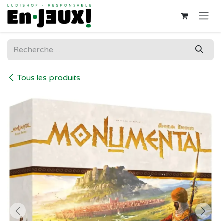
Se rendre au contenu
Tous les produits