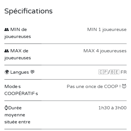
Spécifications
👥 MIN de
MIN 1 joueureuse
joueureuses
👥 MAX de
MAX 4 joueureuses
joueureuses
🌍 Langues 💬
🇨🇵/🇧🇪 FR
Mode·s
Pas une once de COOP ! 😈
COOPÉRATIF·s
⌚Durée
1h30 à 3h00
moyenne
située entre