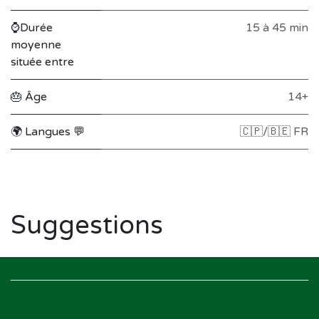
⌚Durée
15 à 45 min
moyenne
située entre
🎂 Âge
14+
🌍 Langues 💬
🇨🇵/🇧🇪 FR
Suggestions