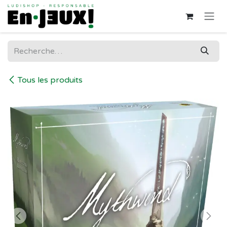
Se rendre au contenu
Tous les produits