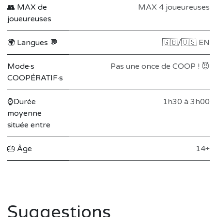
👥 MAX de
MAX 4 joueureuses
joueureuses
🌍 Langues 💬
🇬🇧/🇺🇸 EN
Mode·s
Pas une once de COOP ! 😈
COOPÉRATIF·s
⌚Durée
1h30 à 3h00
moyenne
située entre
🎂 Âge
14+
Suggestions