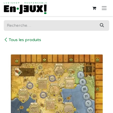
Se rendre au contenu
Tous les produits