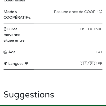
joueureuses
Mode·s
Pas une once de COOP ! 😈
COOPÉRATIF·s
⌚Durée
1h30 à 3h00
moyenne
située entre
🎂 Âge
14+
🌍 Langues 💬
🇨🇵/🇧🇪 FR
Suggestions