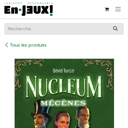
Se rendre au contenu
Tous les produits