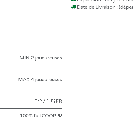
Expédition : 2-3 jours o
Date de Livraison : (dép
MIN 2 joueureuses
MAX 4 joueureuses
🇨🇵/🇧🇪 FR
100% full COOP 🌈