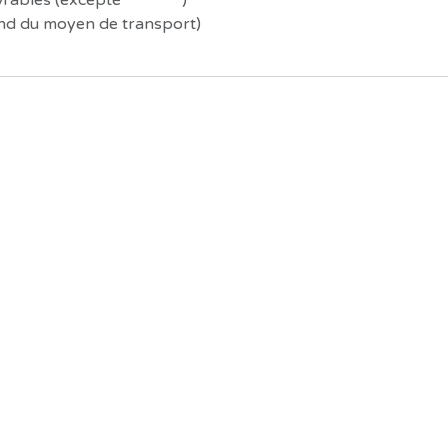
uvrables (excepté
Préco !
)
end du moyen de transport)