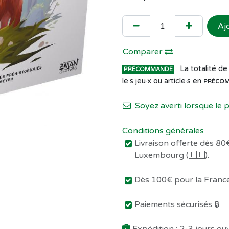
Aj
Comparer
: La totalité 
PRÉCOMMANDE
le·s jeu·x ou article·s en
PRÉCO
Soyez averti lorsque le 
Conditions générales
Livraison offerte dès 80€
Luxembourg (🇱🇺).
Dès 100€ pour la France 
Paiements sécurisés 🔒.