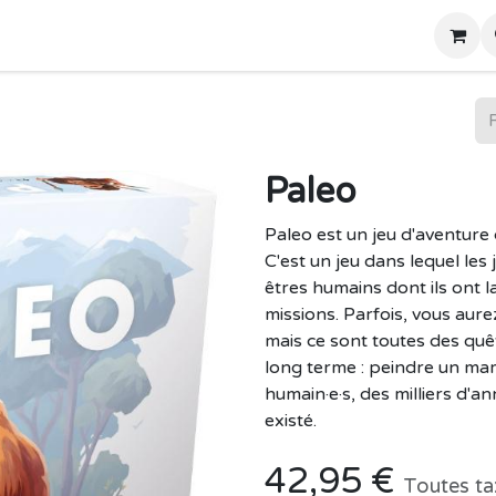
Home
Boutique
Paleo
Paleo est un jeu d'aventure 
C'est un jeu dans lequel les
êtres humains dont ils ont 
missions. Parfois, vous aure
mais ce sont toutes des quê
long terme : peindre un ma
humain·e·s, des milliers d'a
existé.
42,95
€
Toutes ta