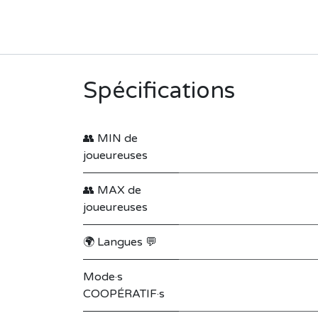
Spécifications
👥 MIN de
joueureuses
👥 MAX de
joueureuses
🌍 Langues 💬
Mode·s
COOPÉRATIF·s