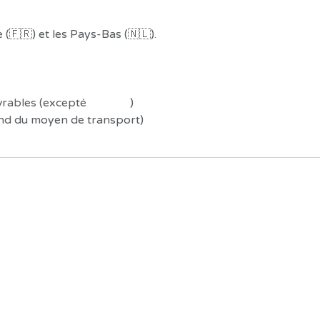
(🇫🇷) et les Pays-Bas (🇳🇱).
uvrables (excepté
Préco !
)
end du moyen de transport)