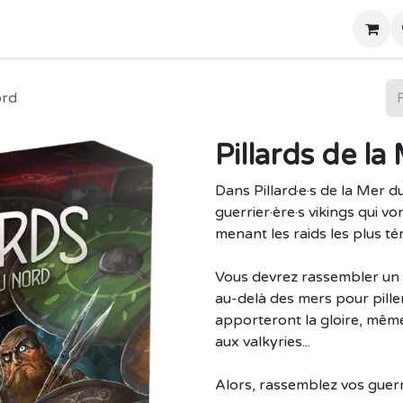
Home
Boutique
ord
Pillards de l
Dans Pillard·e·s de la Mer 
guerrier·ère·s vikings qui v
menant les raids les plus té
Vous devrez rassembler un 
au-delà des mers pour piller 
apporteront la gloire, même 
aux valkyries...
Alors, rassemblez vos guerrie