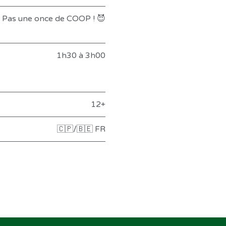
Pas une once de COOP ! 😈
1h30 à 3h00
12+
🇨🇵/🇧🇪 FR