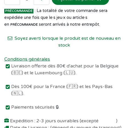
: La totalité de votre commande sera
PRÉCOMMANDE
expédiée une fois que le·s jeu·x ou article·s
en
seront arrivés à notre entrepôt.
PRÉCOMMANDE
Soyez averti lorsque le produit est de nouveau en
stock
Conditions générales
Livraison offerte dès 80€ d'achat pour la Belgique
(🇧🇪) et le Luxembourg (🇱🇺).
Dès 100€ pour la France (🇫🇷) et les Pays-Bas
(🇳🇱).
Paiements sécurisés 🔒.
Expédition : 2-3 jours ouvrables (excepté
Préco !
)
Date de Livraison : (dépend du moyen de transport)