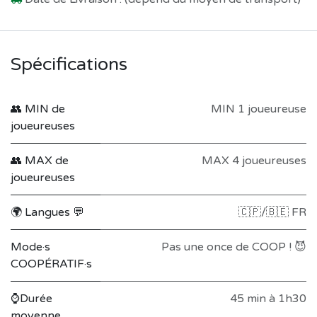
Spécifications
👥 MIN de
MIN 1 joueureuse
joueureuses
👥 MAX de
MAX 4 joueureuses
joueureuses
🌍 Langues 💬
🇨🇵/🇧🇪 FR
Mode·s
Pas une once de COOP ! 😈
COOPÉRATIF·s
⌚Durée
45 min à 1h30
moyenne