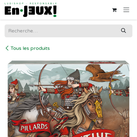
Se rendre au contenu
Tous les produits