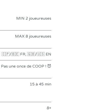
MIN 2 joueureuses
MAX 8 joueureuses
🇨🇵/🇧🇪 FR
,
🇬🇧/🇺🇸 EN
Pas une once de COOP ! 😈
15 à 45 min
8+