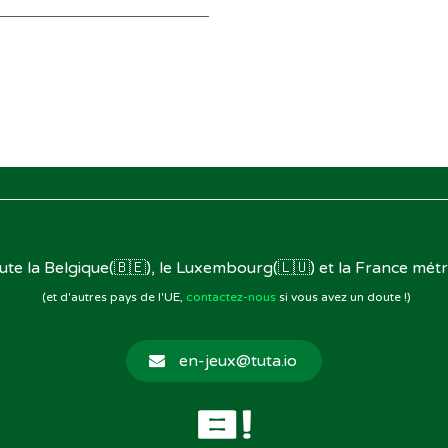
oute la Belgique(🇧🇪), le Luxembourg(🇱🇺) et la France métr
(et d'autres pays de l'UE,
contactez-nous
si vous avez un doute !)
en-jeux@tuta.io