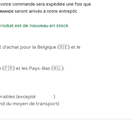
de votre commande sera expédiée une fois que
seront arrivés à notre entrepôt.
MMANDE
produit est de nouveau en stock
 d'achat pour la Belgique (🇧🇪) et le
(🇫🇷) et les Pays-Bas (🇳🇱).
uvrables (excepté
Préco !
)
end du moyen de transport)