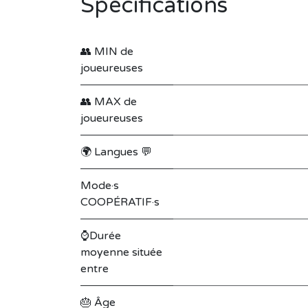
Spécifications
👥 MIN de
joueureuses
👥 MAX de
joueureuses
🌍 Langues 💬
Mode·s
COOPÉRATIF·s
⌚Durée
moyenne située
entre
🎂 Âge