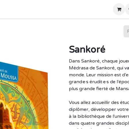
Home
Boutique
Sankoré
Dans Sankoré, chaque joueur
Médrasa de Sankoré, qui va 
monde. Leur mission est d'e
grand·e·s érudit·e·s de l'épo
plus grande fierté de Mans
Vous allez accueillir des étu
diplômer, développer votre
à la bibliothèque de l'unive
dans quatre grandes disciplin