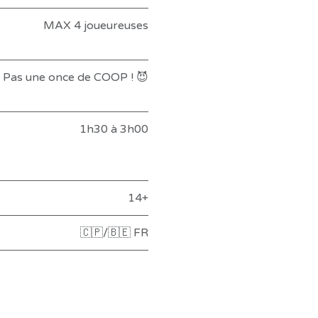
MAX 4 joueureuses
Pas une once de COOP ! 😈
1h30 à 3h00
14+
🇨🇵/🇧🇪 FR