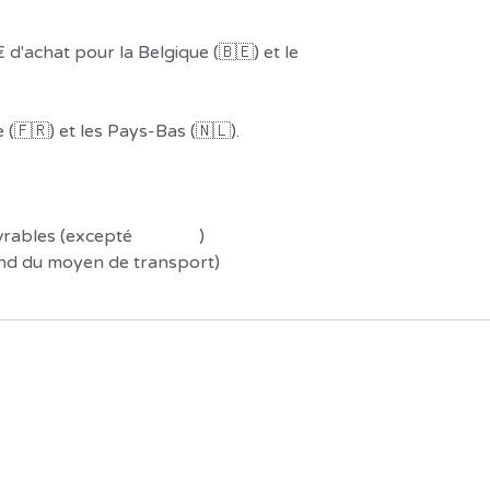
 d'achat pour la Belgique (🇧🇪) et le
(🇫🇷) et les Pays-Bas (🇳🇱).
uvrables (excepté
Préco !
)
end du moyen de transport)