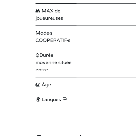
👥 MAX de
joueureuses
Mode·s
COOPÉRATIF·s
⌚Durée
moyenne située
entre
🎂 Âge
🌍 Langues 💬