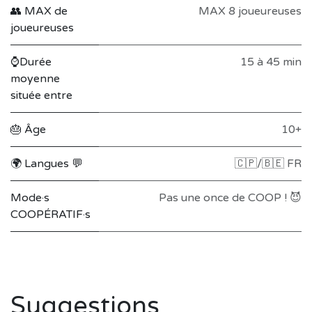
👥 MAX de
MAX 8 joueureuses
joueureuses
⌚Durée
15 à 45 min
moyenne
située entre
🎂 Âge
10+
🌍 Langues 💬
🇨🇵/🇧🇪 FR
Mode·s
Pas une once de COOP ! 😈
COOPÉRATIF·s
Suggestions