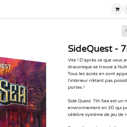
Home
Boutique
SideQuest - 
Vite ! D’après ce que vous a
draconique se trouve à Nüllr
Tous les accès en sont appa
l’intérieur n’étant pas possi
portes !
Side Quest: 7th Sea est un 
environnement en 3D qui pr
célèbre système de jeu de rô