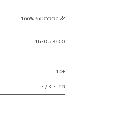
100% full COOP 🌈
1h30 à 3h00
14+
🇨🇵/🇧🇪 FR