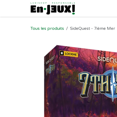
Se rendre au contenu
Tous les produits
SideQuest - 7ième Mer