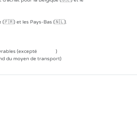
 d'achat pour la Belgique (🇧🇪) et le
(🇫🇷) et les Pays-Bas (🇳🇱).
uvrables (excepté
Préco !
)
end du moyen de transport)