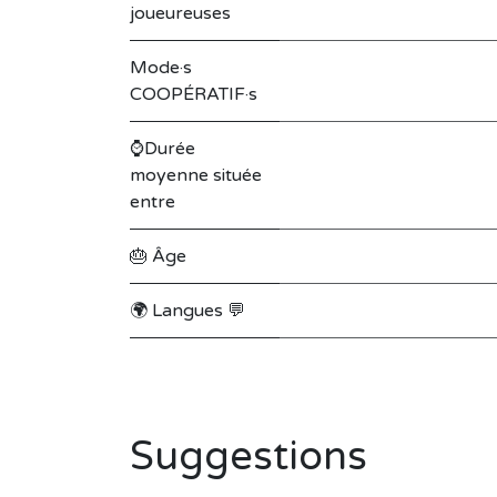
joueureuses
Mode·s
COOPÉRATIF·s
⌚Durée
moyenne située
entre
🎂 Âge
🌍 Langues 💬
Suggestions