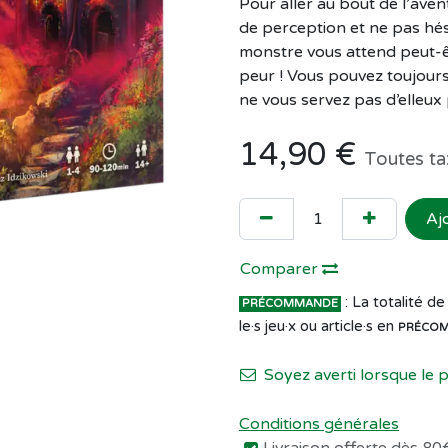
Pour aller au bout de l’aven
de perception et ne pas hési
monstre vous attend peut-êt
peur ! Vous pouvez toujours 
ne vous servez pas d’elleux p
14,90
€
Toutes ta
Aj
Comparer
: La totalité 
PRÉCOMMANDE
le·s jeu·x ou article·s en
PRÉCO
Soyez averti lorsque le 
Conditions générales