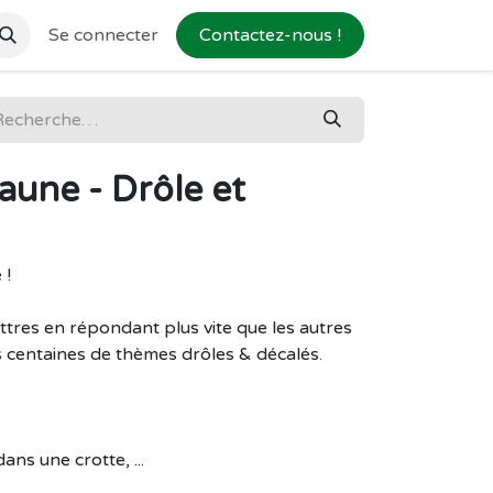
Se connecter
Contactez-nous !
aune - Drôle et
 !
tres en répondant plus vite que les autres
s centaines de thèmes drôles & décalés.
ns une crotte, ...