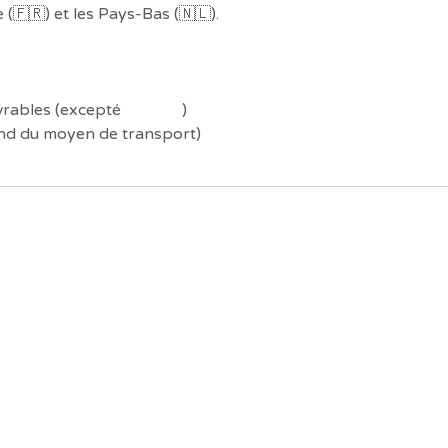
(🇫🇷) et les Pays-Bas (🇳🇱).
uvrables (excepté
Préco !
)
end du moyen de transport)