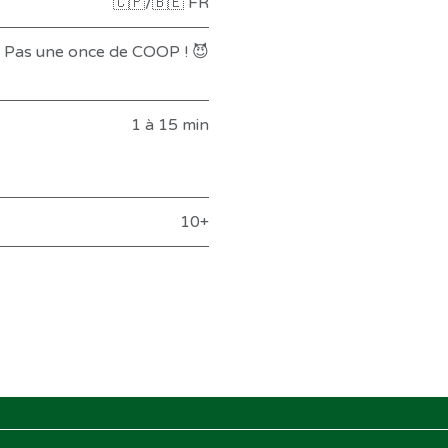
🇨🇵/🇧🇪 FR
Pas une once de COOP ! 😈
1 à 15 min
10+