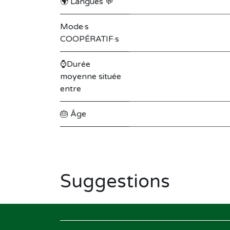
🌍 Langues 💬
Mode·s
COOPÉRATIF·s
⌚Durée
moyenne située
entre
🎂 Âge
Suggestions