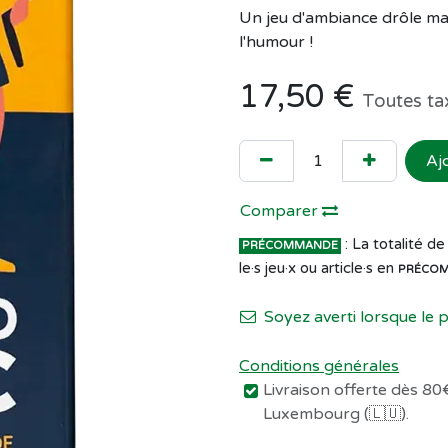
Un jeu d'ambiance drôle mais
l'humour !
17,50
€
Toutes ta
Aj
Comparer
: La totalité 
PRÉCOMMANDE
le·s jeu·x ou article·s en
PRÉCO
Soyez averti lorsque le 
Conditions générales
Livraison offerte dès 80€
Luxembourg (🇱🇺).