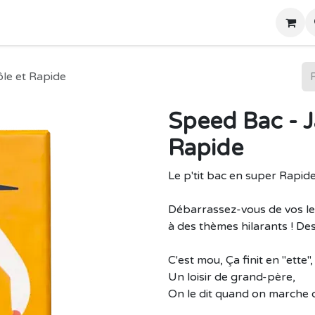
Home
Boutique
ôle et Rapide
Speed Bac - J
Rapide
Le p'tit bac en super Rapide
Débarrassez-vous de vos let
à des thèmes hilarants ! De
C'est mou, Ça finit en "ette",
Un loisir de grand-père,
On le dit quand on marche da