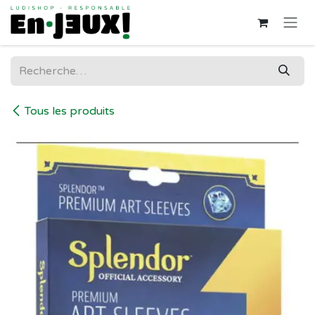
Se rendre au contenu
Tous les produits