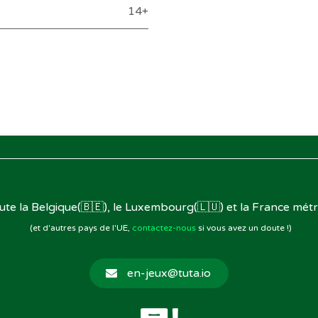
14+
oute la Belgique(🇧🇪), le Luxembourg(🇱🇺) et la France métr
(et d'autres pays de l'UE,
contactez-nous
si vous avez un doute !)
en-jeux@tuta.io