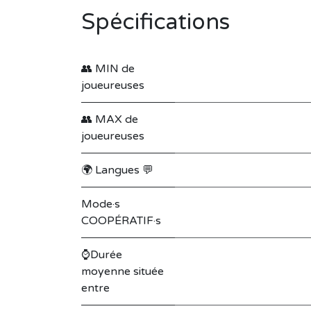
Spécifications
👥 MIN de
joueureuses
👥 MAX de
joueureuses
🌍 Langues 💬
Mode·s
COOPÉRATIF·s
⌚Durée
moyenne située
entre