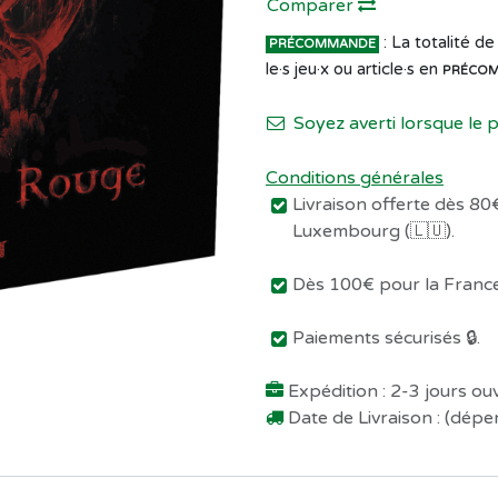
Comparer
: La totalité 
PRÉCOMMANDE
le·s jeu·x ou article·s en
PRÉCO
Soyez averti lorsque le 
Conditions générales
Livraison offerte dès 80€
Luxembourg (🇱🇺).
Dès 100€ pour la France 
Paiements sécurisés 🔒.
Expédition : 2-3 jours o
Date de Livraison : (dép