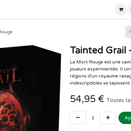
Home
Boutique
 Rouge
Tainted Grail
La Mort Rouge est une camp
joueurs expérimentés. Il cont
régions d’un royaume ravag
indescriptibles se tapissent 
54,95
€
Toutes ta
Aj