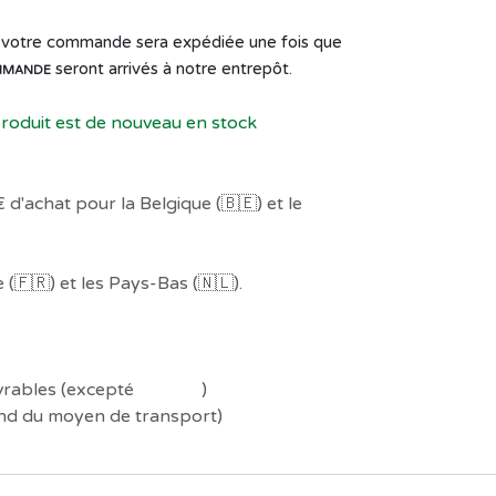
de votre commande sera expédiée une fois que
seront arrivés à notre entrepôt.
MMANDE
produit est de nouveau en stock
 d'achat pour la Belgique (🇧🇪) et le
(🇫🇷) et les Pays-Bas (🇳🇱).
uvrables (excepté
Préco !
)
end du moyen de transport)