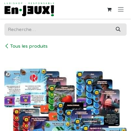
Se rendre au contenu
Tous les produits