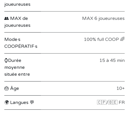
joueureuses
👥 MAX de
MAX 6 joueureuses
joueureuses
Mode·s
100% full COOP 🌈
COOPÉRATIF·s
⌚Durée
15 à 45 min
moyenne
située entre
🎂 Âge
10+
🌍 Langues 💬
🇨🇵/🇧🇪 FR