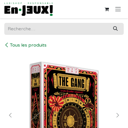
Se rendre au contenu
Tous les produits