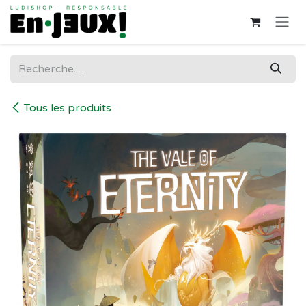
Se rendre au contenu
Tous les produits