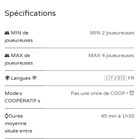
Spécifications
👥 MIN de
MIN 2 joueureuses
joueureuses
👥 MAX de
MAX 4 joueureuses
joueureuses
🌍 Langues 💬
🇨🇵/🇧🇪 FR
Mode·s
Pas une once de COOP ! 😈
COOPÉRATIF·s
⌚Durée
45 min à 1h30
moyenne
située entre