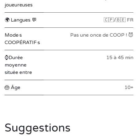
joueureuses
🌍 Langues 💬
🇨🇵/🇧🇪 FR
Mode·s
Pas une once de COOP ! 😈
COOPÉRATIF·s
⌚Durée
15 à 45 min
moyenne
située entre
🎂 Âge
10+
Suggestions