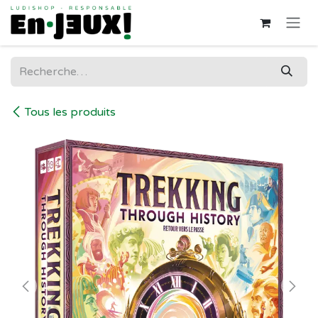
Se rendre au contenu
Tous les produits