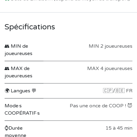
Spécifications
👥 MIN de
MIN 2 joueureuses
joueureuses
👥 MAX de
MAX 4 joueureuses
joueureuses
🌍 Langues 💬
🇨🇵/🇧🇪 FR
Mode·s
Pas une once de COOP ! 😈
COOPÉRATIF·s
⌚Durée
15 à 45 min
moyenne