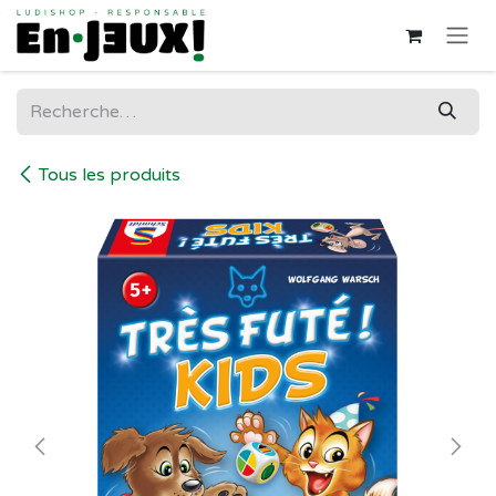
Se rendre au contenu
Tous les produits