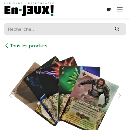
Se rendre au contenu
Tous les produits