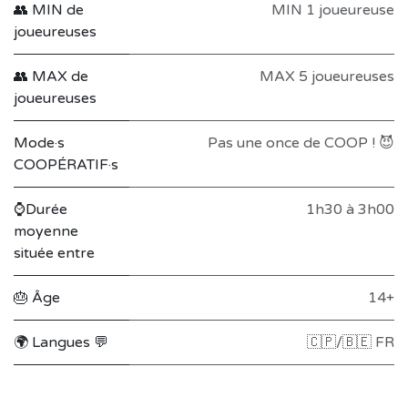
👥 MIN de
MIN 1 joueureuse
joueureuses
👥 MAX de
MAX 5 joueureuses
joueureuses
Mode·s
Pas une once de COOP ! 😈
COOPÉRATIF·s
⌚Durée
1h30 à 3h00
moyenne
située entre
🎂 Âge
14+
🌍 Langues 💬
🇨🇵/🇧🇪 FR