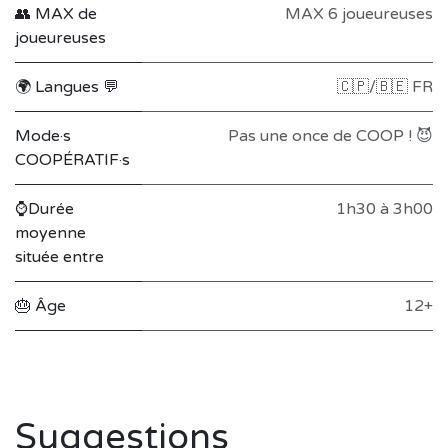
👥 MAX de
MAX 6 joueureuses
joueureuses
🌍 Langues 💬
🇨🇵/🇧🇪 FR
Mode·s
Pas une once de COOP ! 😈
COOPÉRATIF·s
⌚Durée
1h30 à 3h00
moyenne
située entre
🎂 Âge
12+
Suggestions