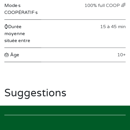
Mode·s
100% full COOP 🌈
COOPÉRATIF·s
⌚Durée
15 à 45 min
moyenne
située entre
🎂 Âge
10+
Suggestions