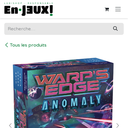
Se rendre au contenu
Tous les produits