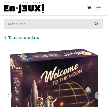
Se rendre au contenu
Tous les produits