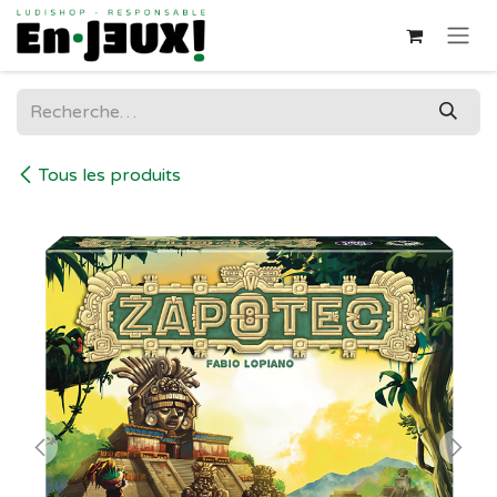
Se rendre au contenu
Tous les produits