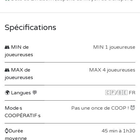
Spécifications
👥 MIN de
MIN 1 joueureuse
joueureuses
👥 MAX de
MAX 4 joueureuses
joueureuses
🌍 Langues 💬
🇨🇵/🇧🇪 FR
Mode·s
Pas une once de COOP ! 😈
COOPÉRATIF·s
⌚Durée
45 min à 1h30
moyenne