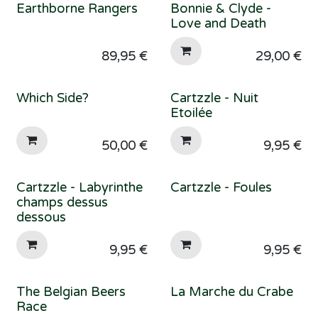
Earthborne Rangers
Bonnie & Clyde -
Love and Death
89,95
€
29,00
€
Which Side?
Cartzzle - Nuit
Etoilée
50,00
€
9,95
€
Cartzzle - Labyrinthe
Cartzzle - Foules
champs dessus
dessous
9,95
€
9,95
€
The Belgian Beers
La Marche du Crabe
Race