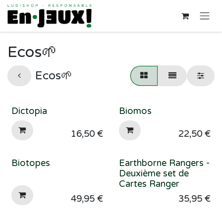
Se rendre au contenu
Ecos🌱
Ecos🌱
Dictopia
Biomos
16,50
€
22,50
€
Biotopes
Earthborne Rangers -
Deuxième set de
Cartes Ranger
49,95
€
35,95
€