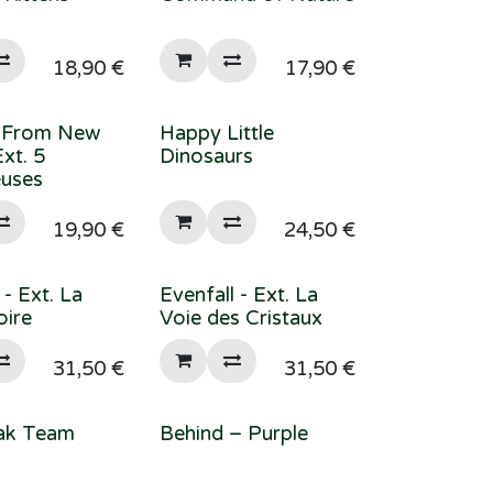
18,90
€
17,90
€
 From New
Happy Little
Ext. 5
Dinosaurs
euses
19,90
€
24,50
€
 - Ext. La
Evenfall - Ext. La
oire
Voie des Cristaux
31,50
€
31,50
€
ak Team
Behind – Purple