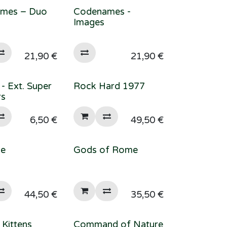
mes – Duo
Codenames -
Images
21,90
€
21,90
€
 - Ext. Super
Rock Hard 1977
rs
6,50
€
49,50
€
ge
Gods of Rome
44,50
€
35,50
€
Kittens
Command of Nature