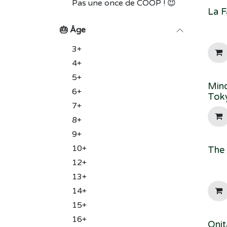
Pas une once de COOP ! 😈
La F
🎂 Âge
3+
4+
5+
Mind
6+
Tok
7+
8+
9+
10+
The 
12+
13+
14+
15+
16+
Onit