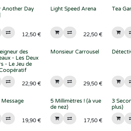
y Another Day
Light Speed Arena
Tea Ga
]
12,50
€
22,50
€
eigneur des
Monsieur Carrousel
Détecti
aux - Les Deux
s - Le Jeu de
 Coopératif
22,90
€
29,50
€
t Message
5 Millimètres ! (à vue
3 Secon
de nez)
plus)
19,90
€
17,50
€