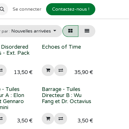
Se connecter
Contactez-nous !
Nouvelles arrivées
r par :
: Disordered
Echoes of Time
 - Ext. Pack
13,50
€
35,90
€
 - Tuiles
Barrage - Tuiles
ur A : Elon
Directeur B : Wu
t Gennaro
Fang et Dr. Octavius
mini
3,50
€
3,50
€