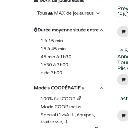
👥 MAX de joueureuses
Pre
[EN
⌚Durée moyenne située entre
1 à 15 min
15 à 45 min
Le S
Anne
45 min à 1h30
Tour
1h30 à 3h00
Plis
+ de 3h00
Mode·s COOPÉRATIF·s
Las
100% full COOP 🌈
Mode COOP inclus
Spécial (1vsALL, équipes,
traitre·sse,...)