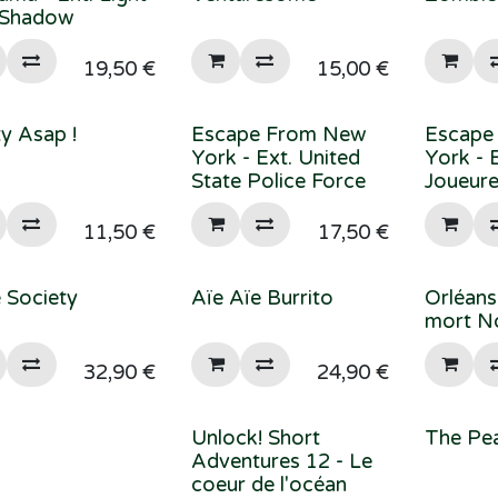
 Shadow
19,50
€
15,00
€
ty Asap !
Escape From New
Escape
York - Ext. United
York - 
State Police Force
Joueur
11,50
€
17,50
€
 Society
Aïe Aïe Burrito
Orléans
mort N
32,90
€
24,90
€
Unlock! Short
The Pe
Adventures 12 - Le
coeur de l'océan