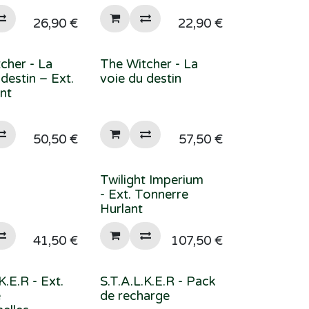
26,90
€
22,90
€
cher - La
The Witcher - La
 destin – Ext.
voie du destin
nt
50,50
€
57,50
€
Twilight Imperium
- Ext. Tonnerre
Hurlant
41,50
€
107,50
€
K.E.R - Ext.
S.T.A.L.K.E.R - Pack
e
de recharge