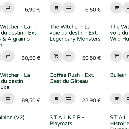
6,90
€
6,50
€
Witcher - La
The Witcher - La
The Wit
 du destin - Ext.
voie du destin - Ext.
voie du
s & A grain of
Legendary Monsters
Wild Hu
h
30,50
€
50,50
€
Witcher - La
Coffee Rush - Ext.
Bullet⭐
 du destin
C’est du Gâteau
luxe
89,50
€
22,90
€
nion (V2)
S.T.A.L.K.E.R -
S.T.A.L.
Playmats
Histoir