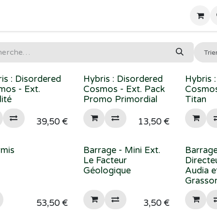
Home
Boutique
Trie
is : Disordered
Hybris : Disordered
Hybris 
os - Ext.
Cosmos - Ext. Pack
Cosmos
lité
Promo Primordial
Titan
39,50
€
13,50
€
rmis
Barrage - Mini Ext.
Barrage
Le Facteur
Directe
Géologique
Audia e
Grasso
53,50
€
3,50
€