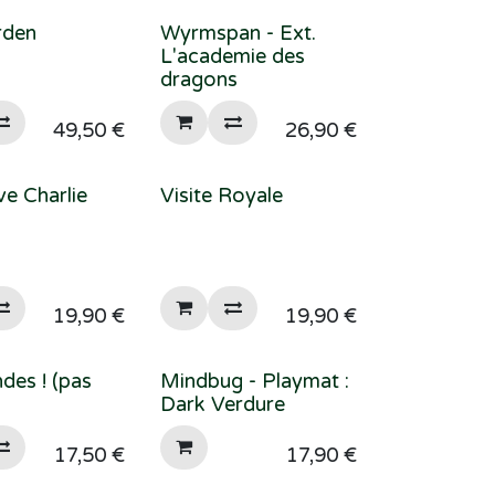
rden
Wyrmspan - Ext.
L'academie des
dragons
49,50
€
26,90
€
ve Charlie
Visite Royale
19,90
€
19,90
€
des ! (pas
Mindbug - Playmat :
Dark Verdure
17,50
€
17,90
€