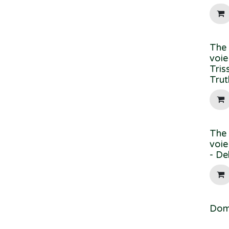
The 
voie
Tris
Trut
The 
voie
- De
Domi