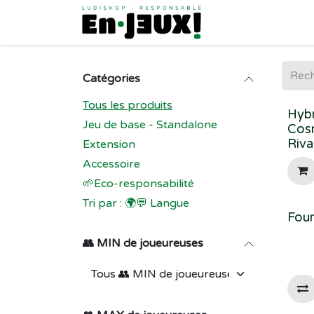
Se rendre au contenu
Catégories
Tous les produits
Hybr
Jeu de base - Standalone
Cosm
Riva
Extension
Accessoire
🌱Eco-responsabilité
Tri par : 🌍💬 Langue
Fou
👥 MIN de joueureuses