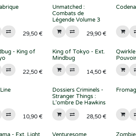
abrique
Unmatched :
Codena
Combats de
Légende Volume 3
29,50
€
29,90
€
bug - King of
King of Tokyo - Ext.
Qwirkle
yo
Mindbug
Pouvoi
22,50
€
14,50
€
Line
Dossiers Criminels -
Froma
Stranger Things :
L'ombre De Hawkins
10,90
€
28,50
€
ama - Ext. Light
Venturesome
Zombie 