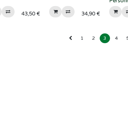
Personn
43,50
€
34,90
€
1
2
3
4