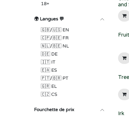
18+
and
🌍 Langues 💬
🇬🇧/🇺🇸 EN
Frui
🇨🇵/🇧🇪 FR
🇳🇱/🇧🇪 NL
🇩🇪 DE
🇮🇹 IT
🇪🇦 ES
Tree
🇵🇹/🇧🇷 PT
🇬🇷 EL
🇨🇿 CS
Fourchette de prix
Irk